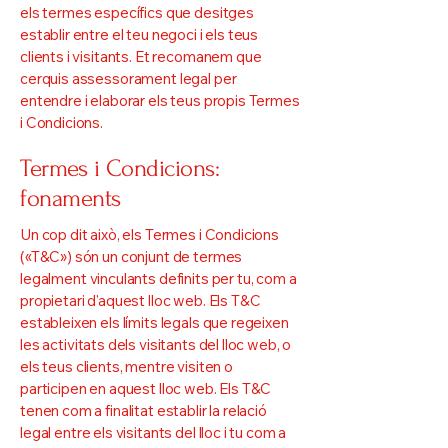
els termes específics que desitges
establir entre el teu negoci i els teus
clients i visitants. Et recomanem que
cerquis assessorament legal per
entendre i elaborar els teus propis Termes
i Condicions.
Termes i Condicions:
fonaments
Un cop dit això, els Termes i Condicions
(«T&C») són un conjunt de termes
legalment vinculants definits per tu, com a
propietari d'aquest lloc web. Els T&C
estableixen els límits legals que regeixen
les activitats dels visitants del lloc web, o
els teus clients, mentre visiten o
participen en aquest lloc web. Els T&C
tenen com a finalitat establir la relació
legal entre els visitants del lloc i tu com a