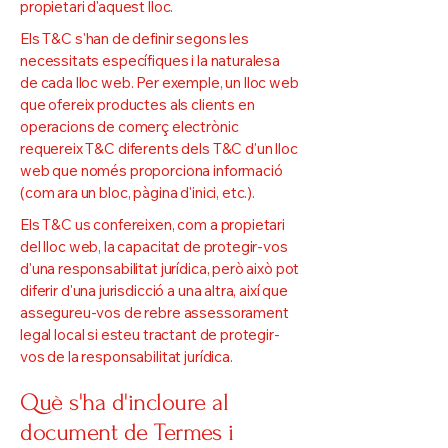
propietari d'aquest lloc.
Els T&C s'han de definir segons les
necessitats específiques i la naturalesa
de cada lloc web. Per exemple, un lloc web
que ofereix productes als clients en
operacions de comerç electrònic
requereix T&C diferents dels T&C d'un lloc
web que només proporciona informació
(com ara un bloc, pàgina d'inici, etc.).
Els T&C us confereixen, com a propietari
del lloc web, la capacitat de protegir-vos
d'una responsabilitat jurídica, però això pot
diferir d'una jurisdicció a una altra, així que
assegureu-vos de rebre assessorament
legal local si esteu tractant de protegir-
vos de la responsabilitat jurídica.
Què s'ha d'incloure al
document de Termes i