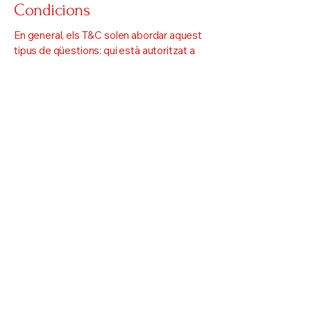
Condicions
En general, els T&C solen abordar aquest
tipus de qüestions: qui està autoritzat a
utilitzar el lloc web, els possibles mètodes
de pagament, una declaració que el
propietari del lloc web pot canviar la seva
oferta en el futur, els tipus de garanties
que el propietari del lloc web ofereix als
seus clients, una referència a qüestions de
propietat intel·lectual o drets d'autor (en
cas de ser rellevant) el dret del propietari
del propietari.
Per obtenir més informació, llegeix el
nostre article
Com crear una política de
Termes i Condicions
.
+34 608 43 20 67